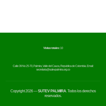
A
Visitas totales:
10
Calle 39 No 25-70, Palmira, Valle del Cauca, Republica de Colombia. Email:
secretaria@sutevpalmira.org.co
Copyright 2026 —
SUTEV PALMIRA
. Todos los derechos
reservados.