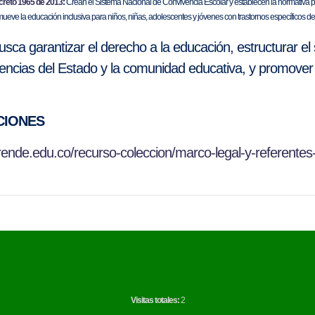
creto 1965 de 2013
:
Crean el Sistema Nacional de Convivencia Escolar y establecen la normativa pa
eve la educación inclusiva para niños, niñas, adolescentes y jóvenes con trastornos específicos d
sca garantizar el derecho a la educación, estructurar el s
encias del Estado y la comunidad educativa, y promover 
CIONES
rende.edu.co/recurso-coleccion/marco-legal-y-referentes
Visitas totales:
2