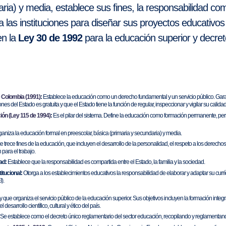
ria) y media, establece sus fines, la responsabilidad com
 las instituciones para diseñar sus proyectos educativos 
en la
Ley 30 de 1992
para la educación superior y decre
e Colombia (1991)
:
Establece la educación como un derecho fundamental y un servicio público. Garant
ones del Estado es gratuita y que el Estado tiene la función de regular, inspeccionar y vigilar su calidad
ón (Ley 115 de 1994)
:
Es el pilar del sistema. Define la educación como formación permanente, person
aniza la educación formal en preescolar, básica (primaria y secundaria) y media.
 trece fines de la educación, que incluyen el desarrollo de la personalidad, el respeto a los derechos h
 para el trabajo.
ad:
Establece que la responsabilidad es compartida entre el Estado, la familia y la sociedad.
itucional:
Otorga a los establecimientos educativos la responsabilidad de elaborar y adaptar su cur
).
y que organiza el servicio público de la educación superior. Sus objetivos incluyen la formación integr
desarrollo científico, cultural y ético del país.
Se establece como el decreto único reglamentario del sector educación, recopilando y reglamentand