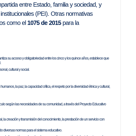
partida entre Estado, familia y sociedad, y
institucionales (PEI). Otras normativas
tos como el
1075 de 2015
para la
iza su acceso y obligatoriedad entre los cinco y los quince años, establece que
.
al, cultural y social.
umanos, la paz, la capacidad crítica, el respeto por la diversidad étnica y cultural,
rículo según las necesidades de su comunidad, a través del Proyecto Educativo
al, la creación y transmisión del conocimiento, la prestación de un servicio con
o diversas normas para el sistema educativo.