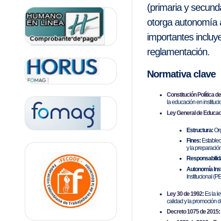
L
(primaria y secunda
otorga autonomía a
M
importantes incluy
I
reglamentación.
R
Normativa clave
A
Constitución Política d
la educación en instituci
Ley General de Educaci
Estructura:
Org
Fines:
Establece
y la preparación
Responsabilid
Autonomía Inst
Institucional (PEI
Ley 30 de 1992
:
Es la le
calidad y la promoción del 
Decreto 1075 de 2015
: