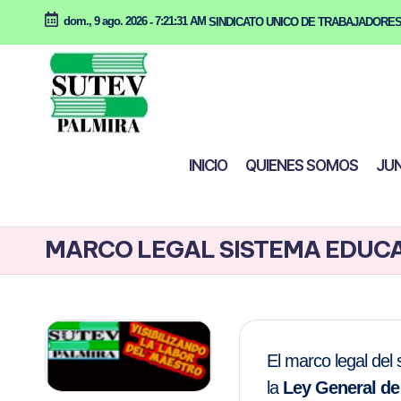
dom., 9 ago. 2026
-
7:21:31 AM
SINDICATO UNICO DE TRABAJADORES
Saltar
al
contenido
S
INICIO
QUIENES SOMOS
JUN
U
T
MARCO LEGAL SISTEMA EDUC
E
V
P
El marco legal del
A
la
Ley General de